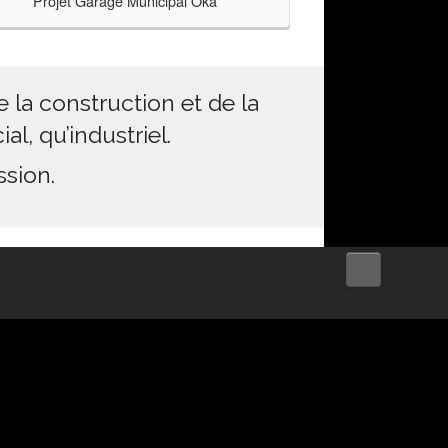
Projet Garage Municipal Oka
Projet
 la construction et de la
l, qu’industriel.
ssion.
↑