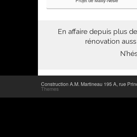
Projet de Mailly-Nesle
En affaire depuis plus d
rénovation aussi
N’hés
Construction A.M. Martineau 195 A, rue Pr
Themes